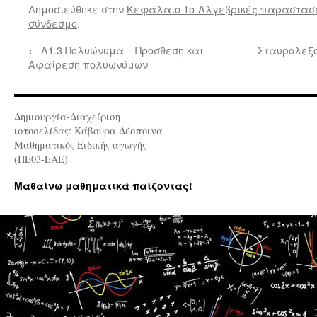
Δημοσιεύθηκε στην
Κεφάλαιο 1ο-Αλγεβρικές παραστάσ
σύνδεσμο
.
←
Α1.3 Πολυώνυμα – Πρόσθεση και
Σταυρόλεξο
Αφαίρεση πολυωνύμων
Δημιουργία-Διαχείριση
ιστοσελίδας: Κάβουρα Δέσποινα-
Μαθηματικός Ειδικής αγωγής
(ΠΕ03-ΕΑΕ)
Μαθαίνω μαθηματικά παίζοντας!