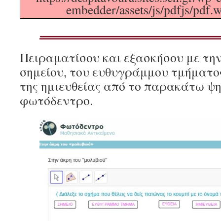
embedder/assets/js/pdfjs/pdf.w
Πειραματίσου και εξασκήσου με την
σημείου, του ευθυγράμμου τμήματος,
της ημιευθείας από το παρακάτω ψη
φωτόδεντρο.