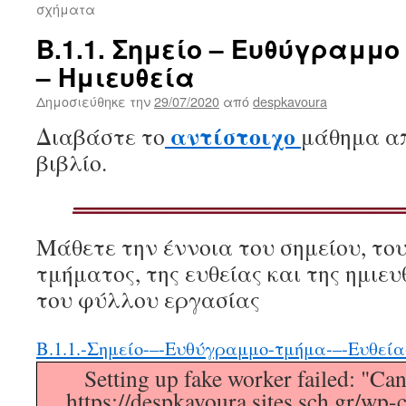
σχήματα
Β.1.1. Σημείο – Ευθύγραμμο
– Ημιευθεία
Δημοσιεύθηκε την
29/07/2020
από
despkavoura
αντίστοιχο
Διαβάστε το
μάθημα α
βιβλίο.
Μάθετε την έννοια του σημείου, τ
τμήματος, της ευθείας και της ημιευ
του φύλλου εργασίας
Β.1.1.-Σημείο-–-Ευθύγραμμο-τμήμα-–-Ευθεία
Setting up fake worker failed: "Can
https://despkavoura.sites.sch.gr/wp-