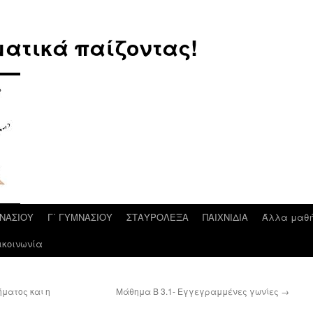
ατικά παίζοντας!
ΜΝΑΣΙΟΥ
Γ΄ ΓΥΜΝΑΣΙΟΥ
ΣΤΑΥΡΟΛΕΞΑ
ΠΑΙΧΝΙΔΙΑ
Άλλα μαθ
ικοινωνία
ήματος και η
Μάθημα Β 3.1- Εγγεγραμμένες γωνίες
→