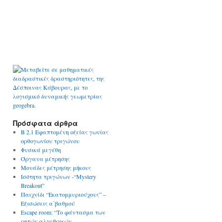
Πρόσφατα άρθρα
Β 2.1 Εφαπτομένη οξείας γωνίας
ορθογωνίου τριγώνου
Φυσικά μεγέθη
Όργανα μέτρησης
Μονάδες μέτρησης μήκους
Ισότητα τριγώνων -“Mystery
Breakout”
Παιχνίδι “Εκατομμυριούχους” –
Εξισώσεις α΄βαθμού
Escape room: “Το φάντασμα των
ρητών αλγεβρικών