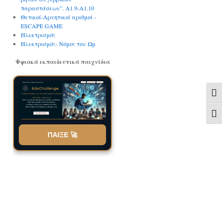
παραστάσεων”. A1.9-Α1.10
Θετικοί-Αρνητικοί αριθμοί -
ESCAPE GAME
Ηλεκτρισμός
Ηλεκτρισμός- Νόμος του Ωμ
Ψφιακά εκπαιδευτικά παιχνίδια
Ενα
Ενα
ΠΑΙΞΕ 🚀