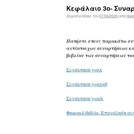
Κεφάλαιο 3ο- Συνα
Δημοσιεύθηκε την
07/04/2020
από
des
Πατήστε στους παρακάτω συν
αντίστοιχων συναρτήσεων κα
βιβλίου των συναρτήσεων του
Συνάρτηση y=αx
Συνάρτηση y=αx+β
Συνάρτηση y=α/x
Ψηφιακό βιβλίο- Επανάληψη σ