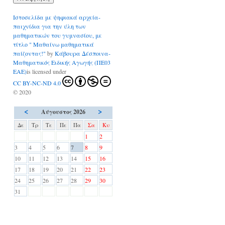
Ιστοσελίδα με ψηφιακά αρχεία-
παιχνίδια για την ύλη των
μαθηματικών του γυμνασίου, με
τίτλο " Μαθαίνω μαθηματικά
παίζοντας!"
by
Κάβουρα Δέσποινα-
Μαθηματικός Ειδικής Αγωγής (ΠΕ03
ΕΑΕ)
is licensed under
CC BY-NC-ND 4.0
© 2020
<
>
Αύγουστος 2026
Δε
Τρ
Τε
Πε
Πα
Σα
Κυ
1
2
3
4
5
6
7
8
9
10
11
12
13
14
15
16
17
18
19
20
21
22
23
24
25
26
27
28
29
30
31