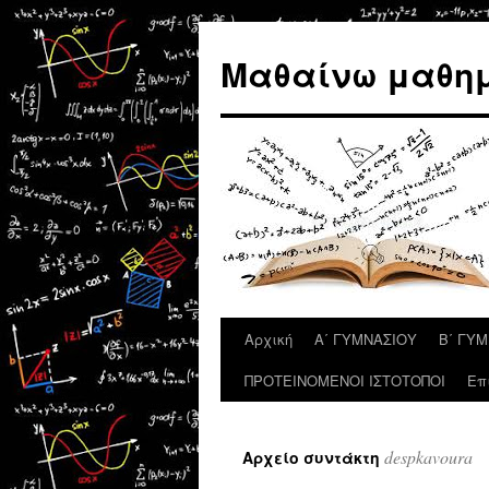
Μετάβαση
σε
Μαθαίνω μαθημ
περιεχόμενο
Αρχική
Α΄ ΓΥΜΝΑΣΙΟΥ
Β΄ ΓΥ
ΠΡΟΤΕΙΝΟΜΕΝΟΙ ΙΣΤΟΤΟΠΟΙ
Επ
despkavoura
Αρχείο συντάκτη