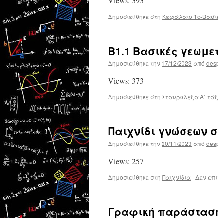
Views: 393
Δημοσιεύθηκε στη
Κεφάλαιο 1ο-Βασικ
Β1.1 Βασικές γεωμετ
Δημοσιεύθηκε την
17/12/2023
από
des
Views: 373
Δημοσιεύθηκε στη
Σταυρόλεξα Α΄ τά
Παιχνίδι γνώσεων σ
Δημοσιεύθηκε την
20/11/2023
από
des
Views: 257
Δημοσιεύθηκε στη
Παιχνίδια
|
Δεν επ
Γραφική παράστασ