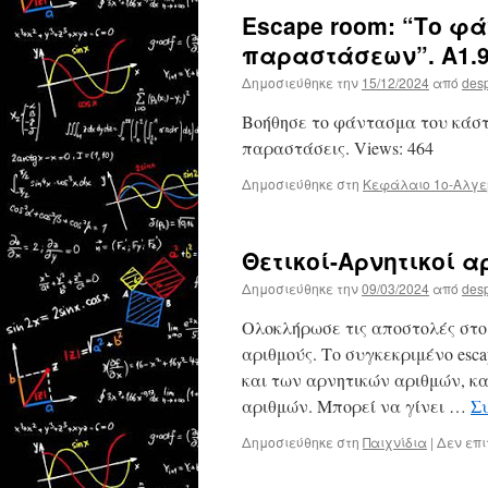
Escape room: “Το φ
παραστάσεων”. A1.9
Δημοσιεύθηκε την
15/12/2024
από
des
Βοήθησε το φάντασμα του κάστ
παραστάσεις. Views: 464
Δημοσιεύθηκε στη
Κεφάλαιο 1ο-Αλγε
Θετικοί-Αρνητικοί 
Δημοσιεύθηκε την
09/03/2024
από
des
Ολοκλήρωσε τις αποστολές στο 
αριθμούς. Το συγκεκριμένο esc
και των αρνητικών αριθμών, κ
αριθμών. Μπορεί να γίνει …
Σ
Δημοσιεύθηκε στη
Παιχνίδια
|
Δεν επ