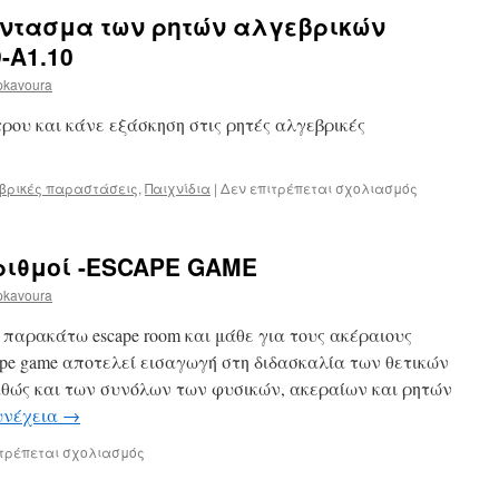
–
άντασμα των ρητών αλγεβρικών
Εξισώσεις
α΄βαθμού
-Α1.10
pkavoura
ρου και κάνε εξάσκηση στις ρητές αλγεβρικές
στο
βρικές παραστάσεις
,
Παιχνίδια
|
Δεν επιτρέπεται σχολιασμός
Escape
room:
“Το
αριθμοί -ESCAPE GAME
φάντασμα
των
pkavoura
ρητών
αλγεβρικών
παρακάτω escape room και μάθε για τους ακέραιους
παραστάσεω
ape game αποτελεί εισαγωγή στη διδασκαλία των θετικών
A1.9-
αθώς και των συνόλων των φυσικών, ακεραίων και ρητών
Α1.10
υνέχεια
→
στο
ιτρέπεται σχολιασμός
Θετικοί-
Αρνητικοί