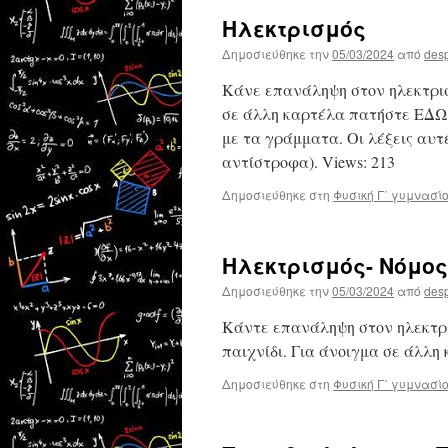
Ηλεκτρισμός
Δημοσιεύθηκε την
05/03/2024
από
des
Κάνε επανάληψη στον ηλεκτρισ
σε άλλη καρτέλα πατήστε ΕΔΩ Β
με τα γράμματα. Οι λέξεις αυτέ
αντίστροφα). Views: 213
Δημοσιεύθηκε στη
Φυσική Γ΄ γυμνασί
Ηλεκτρισμός- Νόμος
Δημοσιεύθηκε την
05/03/2024
από
des
Κάντε επανάληψη στον ηλεκτρι
παιχνίδι. Για άνοιγμα σε άλλη
Δημοσιεύθηκε στη
Φυσική Γ΄ γυμνασί