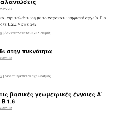
 Ταλαντώσεις
Ωμ
pkavoura
 και την ταλάντωση με το παρακάτω ψηφιακό αρχείο. Για
στε ΕΔΩ Views: 242
στο
ου
|
Δεν επιτρέπεται σχολιασμός
Περιοδική
κίνηση
–
δι στην πυκνότητα
Ταλαντώσεις
pkavoura
στο
ου
|
Δεν επιτρέπεται σχολιασμός
Επιτραπέζιο
παιχνίδι
στην
τις βασικές γεωμετρικές έννοιες Α΄
πυκνότητα
 Β 1.6
pkavoura