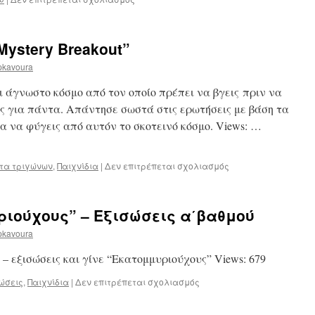
Μονάδες
μέτρησης
μήκους
Mystery Breakout”
pkavoura
αι άγνωστο κόσμο από τον οποίο πρέπει να βγεις πριν να
ς για πάντα. Απάντησε σωστά στις ερωτήσεις με βάση τα
ια να φύγεις από αυτόν το σκοτεινό κόσμο. Views: …
στο
ητα τριγώνων
,
Παιχνίδια
|
Δεν επιτρέπεται σχολιασμός
Ισότητα
τριγώνων
-“Mystery
ριούχους” – Εξισώσεις α΄βαθμού
Breakout”
pkavoura
– εξισώσεις και γίνε “Εκατομμυριούχους” Views: 679
στο
ώσεις
,
Παιχνίδια
|
Δεν επιτρέπεται σχολιασμός
Παιχνίδι
“Εκατομμυριούχους”