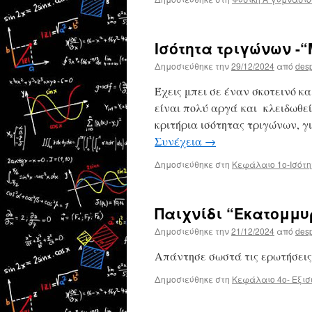
Ισότητα τριγώνων -“
Δημοσιεύθηκε την
29/12/2024
από
des
Έχεις μπει σε έναν σκοτεινό κ
είναι πολύ αργά και κλειδωθεί
κριτήρια ισότητας τριγώνων, γ
Συνέχεια
→
Δημοσιεύθηκε στη
Κεφάλαιο 1ο-Ισότ
Παιχνίδι “Εκατομμυ
Δημοσιεύθηκε την
21/12/2024
από
des
Απάντησε σωστά τις ερωτήσεις 
Δημοσιεύθηκε στη
Κεφάλαιο 4ο- Εξισ