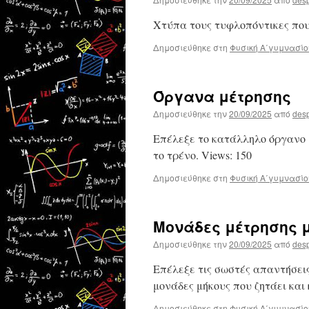
ορθογωνίου
τριγώνου
Χτύπα τους τυφλοπόντικες που
Δημοσιεύθηκε στη
Φυσική Α΄γυμνασίο
Όργανα μέτρησης
Δημοσιεύθηκε την
20/09/2025
από
des
Επέλεξε το κατάλληλο όργανο 
το τρένο. Views: 150
Δημοσιεύθηκε στη
Φυσική Α΄γυμνασίο
Μονάδες μέτρησης 
Δημοσιεύθηκε την
20/09/2025
από
des
Επέλεξε τις σωστές απαντήσεις
μονάδες μήκους που ζητάει και 
Δημοσιεύθηκε στη
Φυσική Α΄γυμνασίο