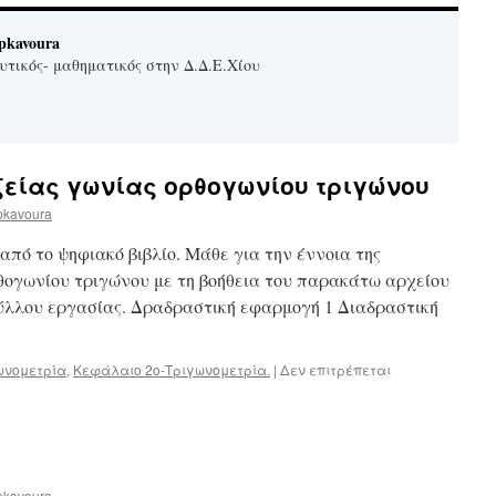
pkavoura
υτικός- μαθηματικός στην Δ.Δ.Ε.Χίου
ξείας γωνίας ορθογωνίου τριγώνου
pkavoura
από το ψηφιακό βιβλίο. Μάθε για την έννοια της
θογωνίου τριγώνου με τη βοήθεια του παρακάτω αρχείου
φύλλου εργασίας. Δραδραστική εφαρμογή 1 Διαδραστική
ωνομετρία
,
Κεφάλαιο 2ο-Τριγωνομετρία.
|
Δεν επιτρέπεται
pkavoura