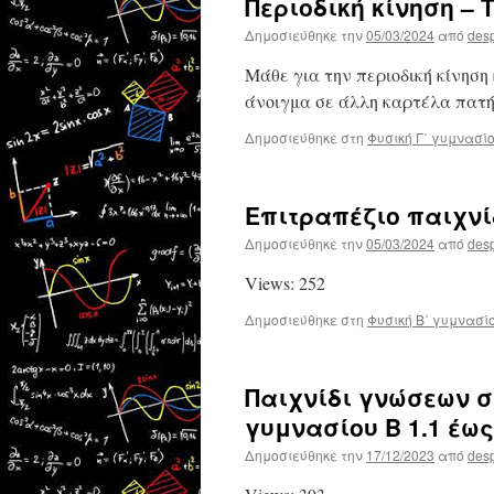
Περιοδική κίνηση –
Δημοσιεύθηκε την
05/03/2024
από
des
Μάθε για την περιοδική κίνηση
άνοιγμα σε άλλη καρτέλα πατή
Δημοσιεύθηκε στη
Φυσική Γ΄ γυμνασί
Επιτραπέζιο παιχνί
Δημοσιεύθηκε την
05/03/2024
από
des
Views: 252
Δημοσιεύθηκε στη
Φυσική Β΄ γυμνασί
Παιχνίδι γνώσεων σ
γυμνασίου Β 1.1 έως
Δημοσιεύθηκε την
17/12/2023
από
des