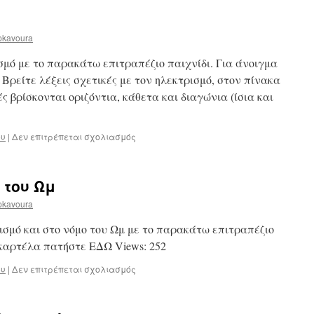
αριθμοί
-
ESCAPE
pkavoura
GAME
μό με το παρακάτω επιτραπέζιο παιχνίδι. Για άνοιγμα
ρείτε λέξεις σχετικές με τον ηλεκτρισμό, στον πίνακα
ς βρίσκονται οριζόντια, κάθετα και διαγώνια (ίσια και
στο
ου
|
Δεν επιτρέπεται σχολιασμός
Ηλεκτρισμός
 του Ωμ
pkavoura
σμό και στο νόμο του Ωμ με το παρακάτω επιτραπέζιο
 καρτέλα πατήστε ΕΔΩ Views: 252
στο
ου
|
Δεν επιτρέπεται σχολιασμός
Ηλεκτρισμός-
Νόμος
του