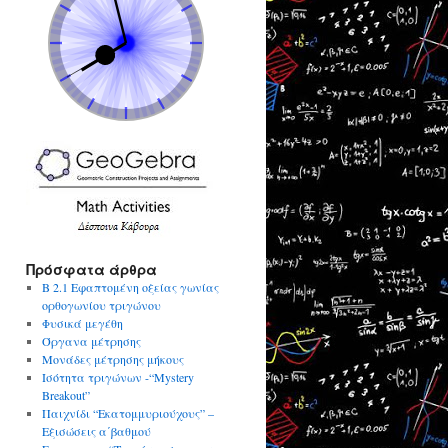
Πρόσφατα άρθρα
Β 2.1 Εφαπτομένη οξείας γωνίας
ορθογωνίου τριγώνου
Φυσικά μεγέθη
Όργανα μέτρησης
Μονάδες μέτρησης μήκους
Ισότητα τριγώνων -“Mystery
Breakout”
Παιχνίδι “Εκατομμυριούχους” –
Εξισώσεις α΄βαθμού