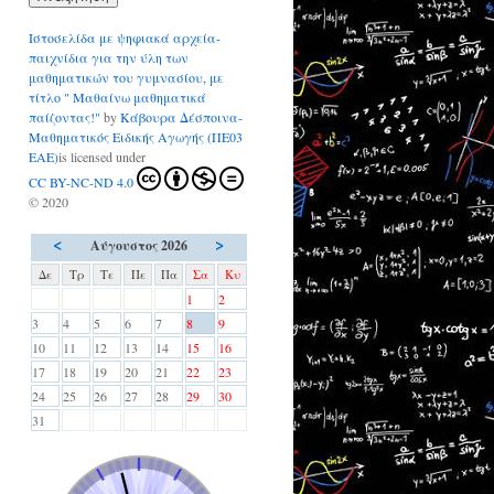
Ιστοσελίδα με ψηφιακά αρχεία-
παιχνίδια για την ύλη των
μαθηματικών του γυμνασίου, με
τίτλο " Μαθαίνω μαθηματικά
παίζοντας!"
by
Κάβουρα Δέσποινα-
Μαθηματικός Ειδικής Αγωγής (ΠΕ03
ΕΑΕ)
is licensed under
CC BY-NC-ND 4.0
© 2020
<
>
Αύγουστος 2026
Δε
Τρ
Τε
Πε
Πα
Σα
Κυ
1
2
3
4
5
6
7
8
9
10
11
12
13
14
15
16
17
18
19
20
21
22
23
24
25
26
27
28
29
30
31