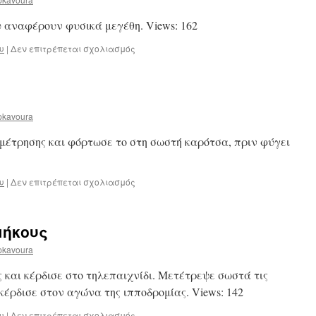
 αναφέρουν φυσικά μεγέθη. Views: 162
στο
υ
|
Δεν επιτρέπεται σχολιασμός
Φυσικά
μεγέθη
pkavoura
μέτρησης και φόρτωσε το στη σωστή καρότσα, πριν φύγει
στο
υ
|
Δεν επιτρέπεται σχολιασμός
Όργανα
μέτρησης
μήκους
pkavoura
 και κέρδισε στο τηλεπαιχνίδι. Μετέτρεψε σωστά τις
κέρδισε στον αγώνα της ιπποδρομίας. Views: 142
στο
υ
|
Δεν επιτρέπεται σχολιασμός