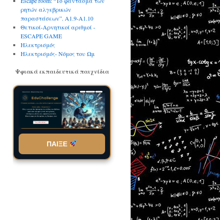
Escape room: “Το φάντασμα των
ρητών αλγεβρικών
παραστάσεων”. A1.9-Α1.10
Θετικοί-Αρνητικοί αριθμοί -
ESCAPE GAME
Ηλεκτρισμός
Ηλεκτρισμός- Νόμος του Ωμ
Ψφιακά εκπαιδευτικά παιχνίδια
ΠΑΙΞΕ