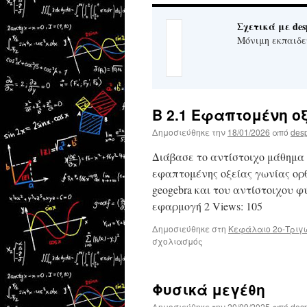
Σχετικά με des
Μόνιμη εκπαιδε
Β 2.1 Εφαπτομένη ο
Δημοσιεύθηκε την
18/01/2026
από
des
Διάβασε το αντίστοιχο μάθημα 
εφαπτομένης οξείας γωνίας ορ
geogebra και του αντίστοιχου 
εφαρμογή 2 Views: 105
Δημοσιεύθηκε στη
Κεφάλαιο 2ο-Τριγ
στο
σχολιασμός
Β
2.1
Εφαπτομένη
Φυσικά μεγέθη
οξείας
γωνίας
Δημοσιεύθηκε την
20/09/2025
από
des