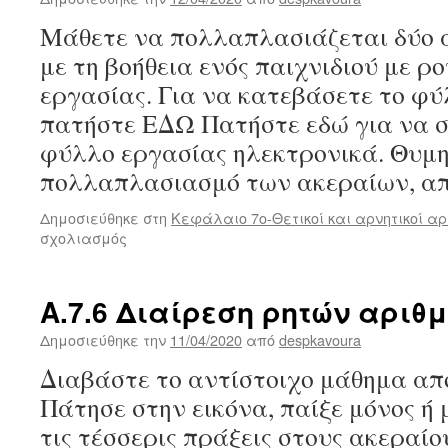
Μάθετε να πολλαπλασιάζεται δύο α
με τη βοήθεια ενός παιχνιδιού με ρ
εργασίας. Για να κατεβάσετε το φ
πατήστε ΕΔΩ Πατήστε εδώ για να 
φύλλο εργασίας ηλεκτρονικά. Θυμη
πολλαπλασιασμό των ακεραίων, α
Δημοσιεύθηκε στη
Κεφάλαιο 7ο-Θετικοί και αρνητικοί αρ
στο
σχολιασμός
Α.7.5
Πολλαπλασιασμός
ρητών
Α.7.6 Διαίρεση ρητών αριθ
αριθμών
Δημοσιεύθηκε την
11/04/2020
από
despkavoura
Διαβάστε το αντίστοιχο μάθημα από
Πάτησε στην εικόνα, παίξε μόνος ή 
τις τέσσερις πράξεις στους ακεραίου