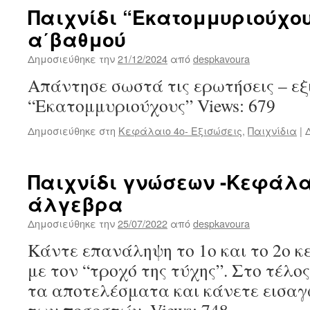
Παιχνίδι “Εκατομμυριούχου
α΄βαθμού
Δημοσιεύθηκε την
21/12/2024
από
despkavoura
Απάντησε σωστά τις ερωτήσεις – εξι
“Εκατομμυριούχους” Views: 679
Δημοσιεύθηκε στη
Κεφάλαιο 4ο- Εξισώσεις
,
Παιχνίδια
|
Παιχνίδι γνώσεων -Κεφάλαι
άλγεβρα
Δημοσιεύθηκε την
25/07/2022
από
despkavoura
Κάντε επανάληψη το 1ο και το 2ο κ
με τον “τροχό της τύχης”. Στο τέλο
τα αποτελέσματα και κάνετε εισαγ