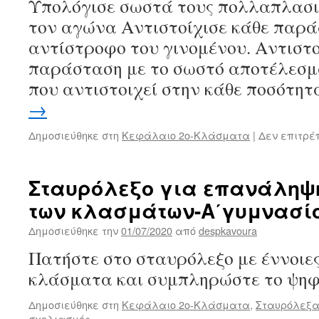
Υπολόγισε σωστά τους πολλαπλασι
τον αγώνα Αντιστοίχισε κάθε παρά
αντίστροφο του γινομένου. Αντιστο
παράσταση με το σωστό αποτέλεσμα
που αντιστοιχεί στην κάθε ποσότητ
→
Δημοσιεύθηκε στη
Κεφάλαιο 2ο-Κλάσματα
|
Δεν επιτρέ
Σταυρόλεξο για επανάληψη
των κλασμάτων-Α΄γυμνασί
Δημοσιεύθηκε την
01/07/2020
από
despkavoura
Πατήστε στο σταυρόλεξο με έννοιες
κλάσματα και συμπληρώστε το ψηφι
Δημοσιεύθηκε στη
Κεφάλαιο 2ο-Κλάσματα
,
Σταυρόλεξα
στο
σχολιασμός