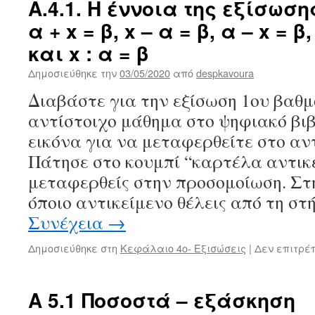
Α.4.1. Η έννοια της εξίσωση
α + x = β, x – α = β, α – x = β,
και x : α = β
Δημοσιεύθηκε την
03/05/2020
από
despkavoura
Διαβάστε για την εξίσωση 1ου βαθμ
αντίστοιχο μάθημα στο ψηφιακό βι
εικόνα για να μεταφερθείτε στο αν
Πάτησε στο κουμπί “καρτέλα αντικ
μεταφερθείς στην προσομοίωση. Στη
όποιο αντικείμενο θέλεις από τη σ
Συνέχεια
→
Δημοσιεύθηκε στη
Κεφάλαιο 4ο- Εξισώσεις
|
Δεν επιτρέ
Α 5.1 Ποσοστά – εξάσκηση