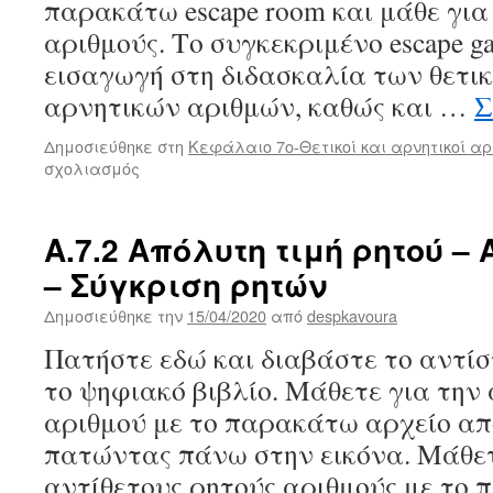
παρακάτω escape room και μάθε για
αριθμούς. Το συγκεκριμένο escape g
εισαγωγή στη διδασκαλία των θετι
αρνητικών αριθμών, καθώς και …
Σ
Δημοσιεύθηκε στη
Κεφάλαιο 7ο-Θετικοί και αρνητικοί αρ
στο
σχολιασμός
Α.7.1
Θετικοί
-Αρνητικοί
Α.7.2 Απόλυτη τιμή ρητού – 
-Ακέραιοι
– Σύγκριση ρητών
αριθμοί
–
Δημοσιεύθηκε την
15/04/2020
από
despkavoura
έννοιες
Πατήστε εδώ και διαβάστε το αντί
το ψηφιακό βιβλίο. Μάθετε για την
αριθμού με το παρακάτω αρχείο απ
πατώντας πάνω στην εικόνα. Μάθετ
αντίθετους ρητούς αριθμούς με το