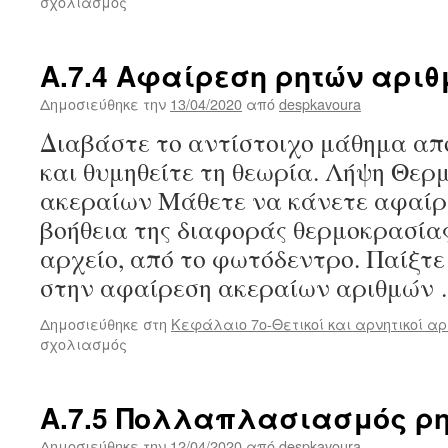
στο
σχολιασμός
Α.7.3
Πρόσθεση
ρητών
Α.7.4 Αφαίρεση ρητών αρι
αριθμών
Δημοσιεύθηκε την
13/04/2020
από
despkavoura
Διαβάστε το αντίστοιχο μάθημα από
και θυμηθείτε τη θεωρία. Λήψη Θε
ακεραίων Μάθετε να κάνετε αφαίρε
βοήθεια της διαφοράς θερμοκρασία
αρχείο, από το φωτόδεντρο. Παίξτε
στην αφαίρεση ακεραίων αριθμών
Δημοσιεύθηκε στη
Κεφάλαιο 7ο-Θετικοί και αρνητικοί αρ
στο
σχολιασμός
Α.7.4
Αφαίρεση
ρητών
Α.7.5 Πολλαπλασιασμός ρ
αριθμών
Δημοσιεύθηκε την
12/04/2020
από
despkavoura