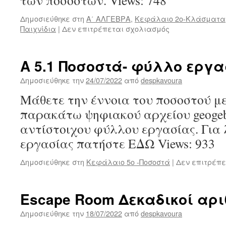
των ποσοστών. Views: 748
Δημοσιεύθηκε στη
Α΄ ΑΛΓΕΒΡΑ
,
Κεφάλαιο 2ο-Κλάσματα
στο
Παιχνίδια
|
Δεν επιτρέπεται σχολιασμός
Παιχνίδι
γνώσεων
-Κεφάλαια
Α 5.1 Ποσοστά- φύλλο εργ
1ο-2ο-
Α΄
Δημοσιεύθηκε την
24/07/2022
από
despkavoura
άλγεβρα
Μάθετε την έννοια του ποσοστού με
παρακάτω ψηφιακού αρχείου geogeb
αντίστοιχου φύλλου εργασίας. Για
εργασίας πατήστε ΕΔΩ Views: 933
Δημοσιεύθηκε στη
Κεφάλαιο 5ο -Ποσοστά
|
Δεν επιτρέπε
Escape Room Δεκαδικοί αρι
Δημοσιεύθηκε την
18/07/2022
από
despkavoura