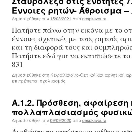
Σταυρόλεξο στις ενότητες 7.
Έννοιες ρητών- Άθροισμα 
Δημοσιεύθηκε την
15/03/2021
από
despkavoura
Πατήστε πάνω στην εικόνα με το σ
έννοιες σχετικές με τους ρητούς αρ
και τη διαφορά τους και συμπληρώ
Πατήστε εδώ για να εκτυπώσετε το
831
Δημοσιεύθηκε στη
Κεφάλαιο 7ο-Θετικοί και αρνητικοί αρ
στο
επιτρέπεται σχολιασμός
Σταυρόλεξο
στις
ενότητες
Α.1.2. Πρόσθεση, αφαίρεση 
7.1
πολλαπλασιασμός φυσικώ
έως
7.4.
Δημοσιεύθηκε την
09/09/2020
από
despkavoura
Έννοιες
ρητών-
Διαβάστε το αντίστοιχο μάθημα από