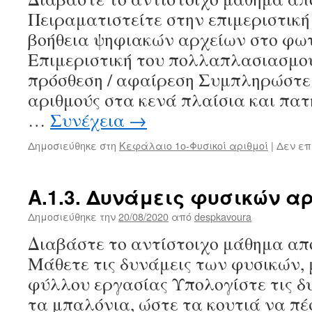
Άθροισμα
Πειραματιστείτε στην επιμεριστική 
–
Διαφορά
βοήθεια ψηφιακών αρχείων στο φω
Επιμεριστική του πολλαπλασιασμού
πρόσθεση / αφαίρεση Συμπληρώστε
αριθμούς στα κενά πλαίσια και πατή
…
Συνέχεια
→
Δημοσιεύθηκε στη
Κεφάλαιο 1ο-Φυσικοί αριθμοί
|
Δεν επ
Α.1.3. Δυνάμεις φυσικών α
Δημοσιεύθηκε την
20/08/2020
από
despkavoura
Διαβάστε το αντίστοιχο μάθημα από
Μάθετε τις δυνάμεις των φυσικών, 
φύλλου εργασίας Υπολογίστε τις δ
τα μπαλόνια, ώστε τα κουτιά να πέ