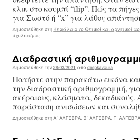
κλικ στο κουμπί “flip”. Πώς τα πήγε
για Σωστό ή “x” για λάθος απάντη
Δημοσιεύθηκε στη
Κεφάλαιο 7ο-Θετικοί και αρνητικοί αρ
στο
σχολιασμός
Επανάληψη
θεωρία:
Κεφάλαιο
Διαδραστική αριθμογραμμ
7ο-
Θετικοί
Δημοσιεύθηκε την
28/03/2021
από
despkavoura
και
Πατήστε στην παρακάτω εικόνα και
αρνητικοί(Α7.1
έως
την διαδραστική αριθμογραμμή, για
Α
ακέραιους, κλάσματα, δεκαδικούς. 
7.6)
παράσταση ανισώσεων και συναλήθε
Δημοσιεύθηκε στη
Α΄ ΑΛΓΕΒΡΑ
,
Β΄ ΑΛΓΕΒΡΑ
,
Γ΄ ΑΛΓΕΒΡ