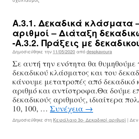
Σταυρόλεξο
για
επανάληψη
Α.3.1. Δεκαδικά κλάσματα 
στη
αριθμοί – Διάταξη δεκαδι
θεωρία
των
-Α.3.2. Πράξεις με δεκαδικ
κλασμάτων-
Α΄γυμνασίου
Δημοσιεύθηκε την
11/05/2020
από
despkavoura
Σε αυτή την ενότητα θα θυμηθούμε 
δεκαδικού κλάσματος και του δεκαδ
κάνουμε μετατροπές από δεκαδικό 
αριθμό και αντίστροφα.Θα δούμε επ
δεκαδικούς αριθμούς, ιδιαίτερα πολ
10, 100, …
Συνέχεια
→
Δημοσιεύθηκε στη
Κεφάλαιο 3ο- Δεκαδικοί αριθμοί
|
Δεν