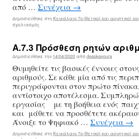
από …
Συνέχεια
→
Δημοσιεύθηκε στη
Κεφάλαιο 7ο-Θετικοί και αρνητικοί αρ
στο
σχολιασμός
Α.7.2
Απόλυτη
τιμή
Α.7.3 Πρόσθεση ρητών αριθ
ρητού
–
Δημοσιεύθηκε την
14/04/2020
από
despkavoura
Αντίθετοι
Θυμηθείτε τις βασικές έννοιες στου
ρητοί
–
αριθμούς. Σε κάθε μία από τις περι
Σύγκριση
περιγράφονται στον πρώτο πίνακα,
ρητών
αντίστοιχο αποτέλεσμα. Συμπληρώ
εργασίας με τη βοήθεια ενός παιχ
και μάθετε να προσθέτετε ακέραιο
Άνοιξε το Ψηφιακό …
Συνέχεια
→
Δημοσιεύθηκε στη
Κεφάλαιο 7ο-Θετικοί και αρνητικοί αρ