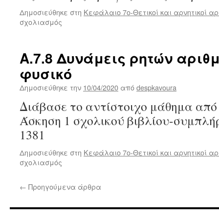
Δημοσιεύθηκε στη
Κεφάλαιο 7ο-Θετικοί και αρνητικοί αρ
στο
σχολιασμός
Α.7.6
Διαίρεση
ρητών
Α.7.8 Δυνάμεις ρητών αριθμ
αριθμών
φυσικό
Δημοσιεύθηκε την
10/04/2020
από
despkavoura
Διάβασε το αντίστοιχο μάθημα από 
Άσκηση 1 σχολικού βιβλίου-συμπλή
1381
Δημοσιεύθηκε στη
Κεφάλαιο 7ο-Θετικοί και αρνητικοί αρ
στο
σχολιασμός
Α.7.8
Δυνάμεις
←
Προηγούμενα άρθρα
ρητών
αριθμών
με