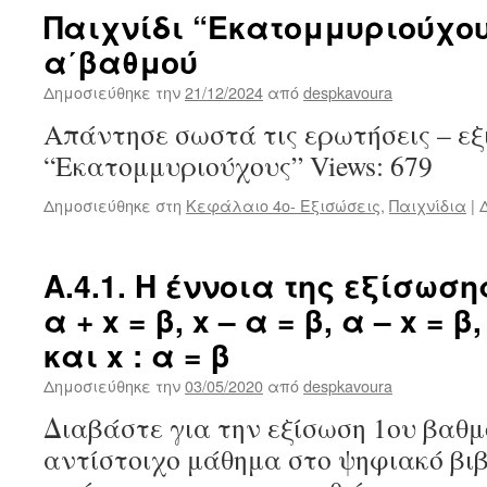
Παιχνίδι “Εκατομμυριούχου
α΄βαθμού
Δημοσιεύθηκε την
21/12/2024
από
despkavoura
Απάντησε σωστά τις ερωτήσεις – εξι
“Εκατομμυριούχους” Views: 679
Δημοσιεύθηκε στη
Κεφάλαιο 4ο- Εξισώσεις
,
Παιχνίδια
|
Α.4.1. Η έννοια της εξίσωση
α + x = β, x – α = β, α – x = β,
και x : α = β
Δημοσιεύθηκε την
03/05/2020
από
despkavoura
Διαβάστε για την εξίσωση 1ου βαθμ
αντίστοιχο μάθημα στο ψηφιακό βι