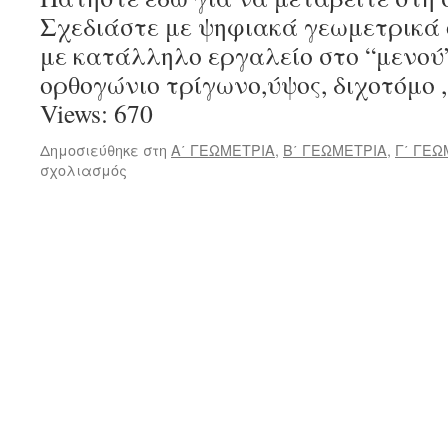
Σχεδιάστε με ψηφιακά γεωμετρικά 
με κατάλληλο εργαλείο στο “μενού”
ορθογώνιο τρίγωνο,ύψος, διχοτόμο 
Views: 670
Δημοσιεύθηκε στη
Α΄ ΓΕΩΜΕΤΡΙΑ
,
Β΄ ΓΕΩΜΕΤΡΙΑ
,
Γ΄ ΓΕΩ
στο
σχολιασμός
Γεωμετρικά
όργανα
και
δευτερεύοντα
στοιχεία
τριγώνου