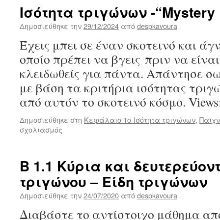
Ισότητα τριγώνων -“Mystery 
Δημοσιεύθηκε την
29/12/2024
από
despkavoura
Έχεις μπει σε έναν σκοτεινό και ά
οποίο πρέπει να βγεις πριν να είν
κλειδωθείς για πάντα. Απάντησε σω
με βάση τα κριτήρια ισότητας τριγ
από αυτόν το σκοτεινό κόσμο. View
Δημοσιεύθηκε στη
Κεφάλαιο 1ο-Ισότητα τριγώνων
,
Παιχν
στο
σχολιασμός
Ισότητα
τριγώνων
-“Mystery
B 1.1 Κύρια και δευτερεύον
Breakout”
τριγώνου – Είδη τριγώνων
Δημοσιεύθηκε την
24/07/2020
από
despkavoura
Διαβάστε το αντίστοιχο μάθημα από