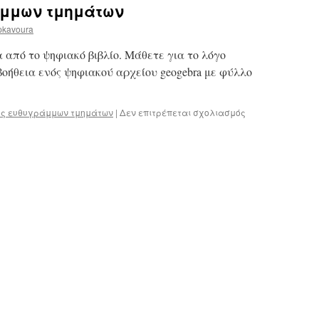
άμμων τμημάτων
pkavoura
 από το ψηφιακό βιβλίο. Μάθετε για το λόγο
οήθεια ενός ψηφιακού αρχείου geogebra με φύλλο
στο
ος ευθυγράμμων τμημάτων
|
Δεν επιτρέπεται σχολιασμός
Β
1.2
Λόγος
ευθυγράμμων
τμημάτων