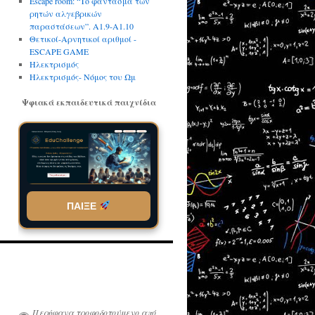
Escape room: “Το φάντασμα των
ρητών αλγεβρικών
παραστάσεων”. A1.9-Α1.10
Θετικοί-Αρνητικοί αριθμοί -
ESCAPE GAME
Ηλεκτρισμός
Ηλεκτρισμός- Νόμος του Ωμ
Ψφιακά εκπαιδευτικά παιχνίδια
ΠΑΙΞΕ
Περήφανα τροφοδοτούμενο από