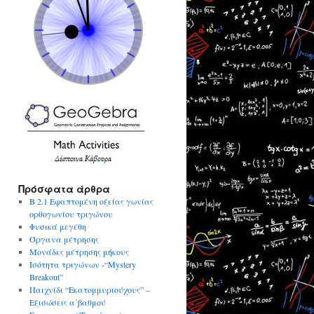
Πρόσφατα άρθρα
Β 2.1 Εφαπτομένη οξείας γωνίας
ορθογωνίου τριγώνου
Φυσικά μεγέθη
Όργανα μέτρησης
Μονάδες μέτρησης μήκους
Ισότητα τριγώνων -“Mystery
Breakout”
Παιχνίδι “Εκατομμυριούχους” –
Εξισώσεις α΄βαθμού