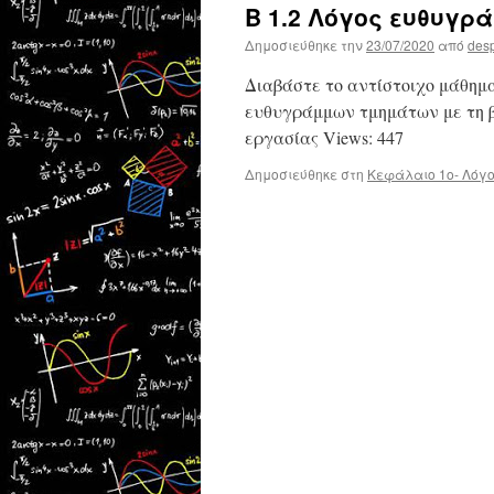
Β 1.2 Λόγος ευθυγρ
Δημοσιεύθηκε την
23/07/2020
από
des
Διαβάστε το αντίστοιχο μάθημα
ευθυγράμμων τμημάτων με τη β
εργασίας Views: 447
Δημοσιεύθηκε στη
Κεφάλαιο 1ο- Λόγ