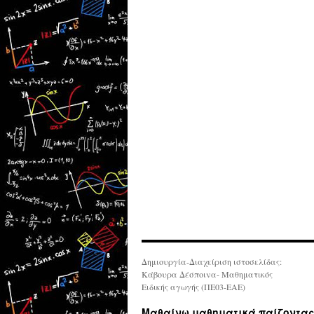
Δημιουργία-Διαχείριση ιστοσελίδας:
Κάβουρα Δέσποινα- Μαθηματικός
Ειδικής αγωγής (ΠΕ03-ΕΑΕ)
Μαθαίνω μαθηματικά παίζοντας